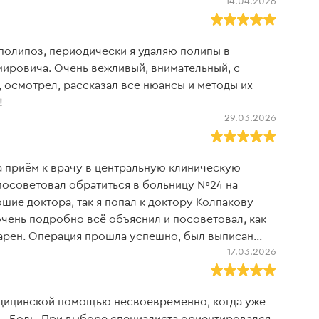
14.04.2026
дал необходимые рекомендации по реабилитации.
ткость, внимание к пациенту! Сейчас я
ого двигаюсь, и, самое главное, вернулась
полипоз, периодически я удаляю полипы в
ександрович вернул меня к полноценной жизни!
ировича. Очень вежливый, внимательный, с
лагополучия!
осмотрел, рассказал все нюансы и методы их
!
29.03.2026
а приём к врачу в центральную клиническую
 посоветовал обратиться в больницу №24 на
ошие доктора, так я попал к доктору Колпакову
чень подробно всё объяснил и посоветовал, как
одарен. Операция прошла успешно, был выписан
17.03.2026
едицинской помощью несвоевременно, когда уже
ь. Боль. При выборе специалиста ориентировался