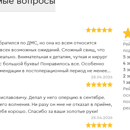
мые вопросы
заболеваний,
ратился по ДМС, но она ко всем относится
Ре
 всех возможных ожиданий. Сложный свищ, что
по
ально. Внимательная к деталям, чуткая и хирург
5 з
4 
 с большой буквы! Понравилось все. Особенно
3 
комендации в постоперационный период не менее
2 
28.04.2026
и множество страдающих от сложных недугов.
1 з
 таких врачей в наше время
Ре
ос
иславовичу. Делал у него оперцию в сентябре.
по
го волнения. Ни разу он мне не отказал в приёме,
ре
ебя хорошо. Спасибо за ваши золотые руки!
28.04.2026