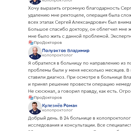
Хочу выразить огромную благодарность Сер
удалению мне ректоцеле, операция была слож
всех этапах Сергей Александрович был внимат
Большое спасибо доктору, он облегчил мне ж
мне было жить с данной проблемой. Экспертн
ПроДокторов
проблему и предложил операцию, без отклад
время проведения сшиваний, доктор трудился 
Полуэктов Владимир
колопроктолог
небольшие осложнения, которые были купирова
Я обратился в больницу по направлению из п
не было никакой операции. Ну и самое главно
проблемы были у меня несколько месяцев. В
нравится, что Сергей Александрович высказы
ставили диагноз. При осмотре в больнице В
воды и не вел отвлеченных разговоров
и принял решение провести операцию немедле
Не сюсюкал, а говорил правду, как есть. Ог
ПроДокторов
человеческое отношение. Я уже делал операци
качество лечения и отношения к пациентам о
Кулезнёв Роман
колопроктолог
всем врачам и работникам 7 отделения коло
Добрый день. В 24 больнице в колопроктол
внимательное отношение к пациентам больн
исследования и консультации. Все специалис