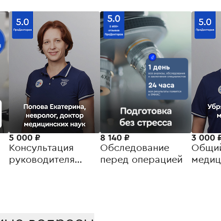
5 000 ₽
8 140 ₽
3 000 
Консультация
Обследование
Общи
руководителя
перед операцией
медиц
Межокружного
отделения
рассеянного
склероза и
демиелинизирующих