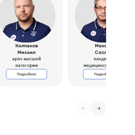
Колпаков
Макоев
Михаил
Сослан
врач высшей
кандидат
категории
медицинских наук
Подробнее
Подробнее
←
→