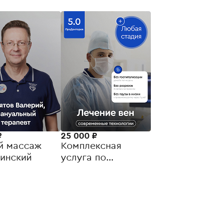
₽
25 000 ₽
й массаж
Комплексная
инский
услуга по
малоинвазивному
лечению венозной
недостаточности