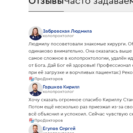
Отзывы
Часто задавае
Забровская Людмила
колопроктолог
Людмилу посоветовали знакомые хирурги. Об
одинаково внимательно. Она оказалась выше
самое сложное в колопроктологии, удалён иде
от Бога. Дай Бог ей здоровья! Профессионал
при её загрузке и ворчливых пациентах:) Ре
ПроДокторов
ценны. Берегите её, и она сделает здоровым
Нечего сказать отрицательного. Побольше бы
Горшков Кирилл
колопроктолог
Хочу сказать огромное спасибо Кириллу Стан
Потом ещё несколько раз приезжал из-за свое
всё объяснил и успокоил. Сейчас чувствую с
ПроДокторов
Егупов Сергей
колопроктолог