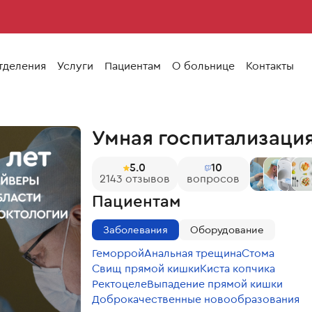
тделения
Услуги
Пациентам
О больнице
Контакты
Умная госпитализаци
5.0
10
2143 отзывов
вопросов
Пациентам
12
+
Заболевания
Оборудование
Геморрой
Анальная трещина
Стома
Свищ прямой кишки
Киста копчика
Ректоцеле
Выпадение прямой кишки
Доброкачественные новообразования