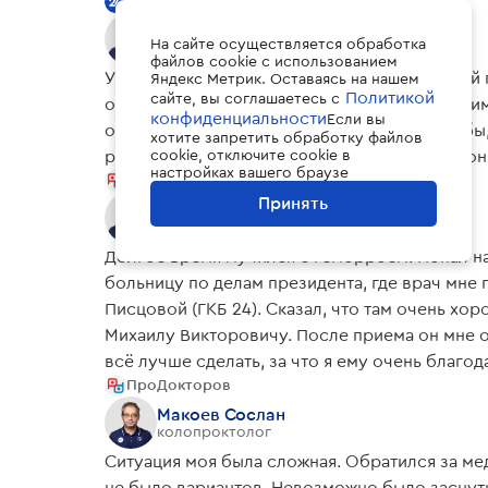
Сайт ГКБ №24
Сопровождал в послеоперационный период, 
Не могу не отметить его профессионализм, чу
Корнев Леонид
На сайте осуществляется обработка
колопроктолог
восстанавливаюсь, спустя пару недель уже мн
файлов cookie с использованием
У меня с 2008 года семейный аденоматозный 
Яндекс Метрик. Оставаясь на нашем
уверенность в себе и своих силах. Роман Ал
Политикой
сайте, вы соглашаетесь с
отделении под руководством Леонида Владим
Желаю ему и его семье здоровья, счастья и б
конфиденциальности
Если вы
огромным опытом работы. Выслушал жалобы, 
хотите запретить обработку файлов
решения! Огромное спасибо и низкий поклон
cookie, отключите cookie в
настройках вашего браузе
ПроДокторов
Принять
Колпаков Михаил
колопроктолог
Долгое время мучился с геморроем​. Попал н
больницу по делам президента, где врач мне
Писцовой (ГКБ 24). Сказал, что там очень хор
Михаилу Викторовичу. После приема он мне о
всё лучше сделать, за что я ему очень благ
ПроДокторов
через 3 дня с положительными результатами.
Макоев Сослан
колопроктолог
Ситуация моя была сложная. Обратился за м
не было вариантов. Невозможно было заснут