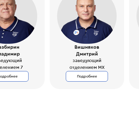
Вишняков
азбирин
Дмитрий
ладимир
заведующий
ведующий
отделением МХ
елением 7
одробнее
Подробнее