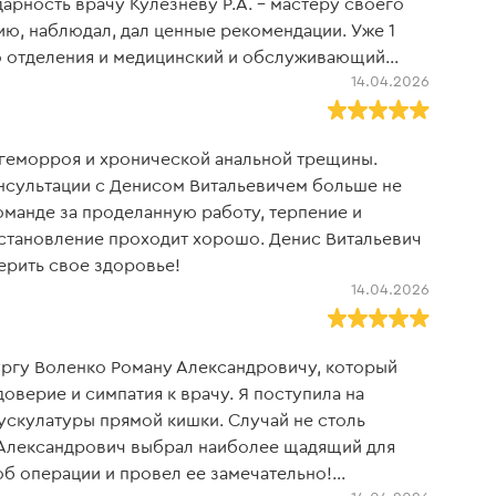
арность врачу Кулезневу Р.А. - мастеру своего
ию, наблюдал, дал ценные рекомендации. Уже 1
го отделения и медицинский и обслуживающий
14.04.2026
ятным бонусом стала очень вкусная и полезная
!! Будете здоровы!!!
 геморроя и хронической анальной трещины.
тации с Денисом Витальевичем больше не
оманде за проделанную работу, терпение и
становление проходит хорошо. Денис Витальевич
ерить свое здоровье!
14.04.2026
ргу Воленко Роману Александровичу, который
оверие и симпатия к врачу. Я поступила на
скулатуры прямой кишки. Случай не столь
н Александрович выбрал наиболее щадящий для
об операции и провел ее замечательно!