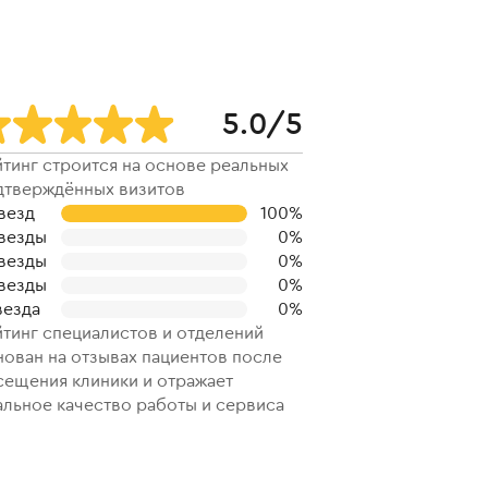
5.0
/
5
йтинг строится на основе реальных
дтверждённых визитов
везд
100
%
звезды
0
%
звезды
0
%
звезды
0
%
везда
0
%
йтинг специалистов и отделений
нован на отзывах пациентов после
сещения клиники и отражает
альное качество работы и сервиса