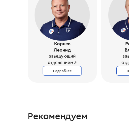
Корнев
Р
Леонид
В
заведующий
за
отделением 3
отд
Подробнее
П
Рекомендуем