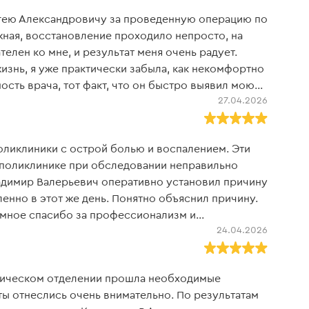
гею Александровичу за проведенную операцию по
ная, восстановление проходило непросто, на
елен ко мне, и результат меня очень радует.
изнь, я уже практически забыла, как некомфортно
ость врача, тот факт, что он быстро выявил мою
27.04.2026
ывания в долгий ящик, за его профессионализм во
часа полтора, к его чуткости после - у меня были
ны, и в итоге сейчас всё выглядит так, будто и
оликлиники с острой болью и воспалением. Эти
е, естественный процесс наладился:) Мне лично
 поликлинике при обследовании неправильно
вался исключительно по делу, не лил лишней
ладимир Валерьевич оперативно установил причину
нно в этот же день. Понятно объяснил причину.
ромное спасибо за профессионализм и
24.04.2026
ю в этой больнице в 2016 году. Могу сказать, что
сталось на высокой планке. Спасибо огромное
проктологии. Понравилось хорошее и
огическом отделении прошла необходимые
ицы
ты отнеслись очень внимательно. По результатам