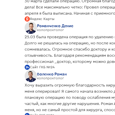
30 марта сделали операцию. Огромная благод
дела! Все максимально четко: Провел операц
апреля я была выписана. Начиная с приемно
Яндекс Карты
персонал работают слаженной командой. При
еда в столовой. Друзья рекомендую больницу!
Романченко Денис
колопроктолог
25.03 была проведена операция по удалению
Долго не решалась на операцию, но после консуль
сомневалась. Огромное спасибо доктору и к
отзывчивость. Благодаря рекомендациям вос
профессионал , доктор, которому можно дов
Сайт ГКБ №24
Воленко Роман
колопроктолог
Хочу выразить огромную благодарность хиру
меня оперировал! Я самого начала возникло д
плановую операцию по поводу ослабления му
частый, как многие другие нарушения. Рома
меня, но не самый простой для хирурга, спос