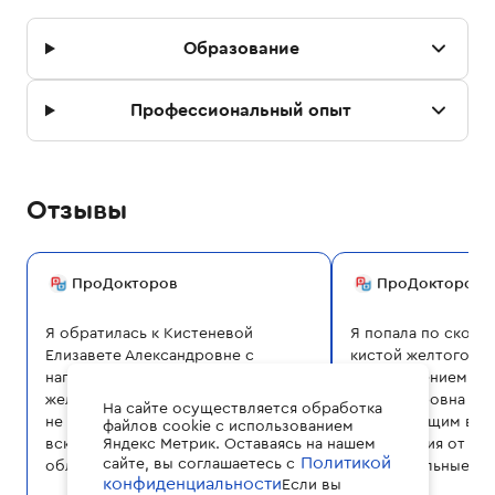
Образование
Профессиональный опыт
Отзывы
ПроДокторов
ПроДокторов
Я обратилась к Кистеневой
Я попала по скоро
Елизавете Александровне с
кистой желтого т
нагноением кисты бартолиновой
кровотечением. Ел
железы. Елизавета Александровна,
Александровна бы
На сайте осуществляется обработка
не раздумывая ни минуты, провела
оперирующим вра
файлов cookie с использованием
вскрытие, чем очень сильно
Яндекс Метрик. Оставаясь на нашем
впечатления от до
Политикой
сайте, вы соглашаетесь с
облегчила мое состояние, так как
положительные, в 
конфиденциальности
Если вы
до нее я была у трех гинекологов,
узиста, который ме