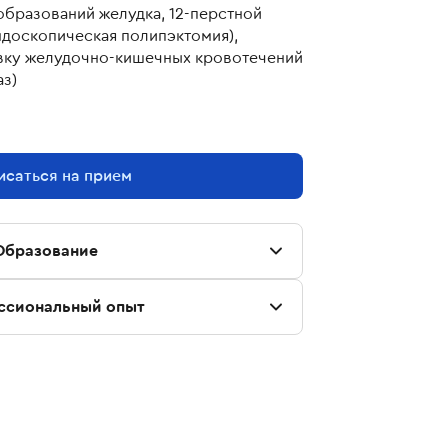
бразований желудка, 12-перстной
ндоскопическая полипэктомия),
вку желудочно-кишечных кровотечений
аз)
исаться на прием
Образование
ссиональный опыт