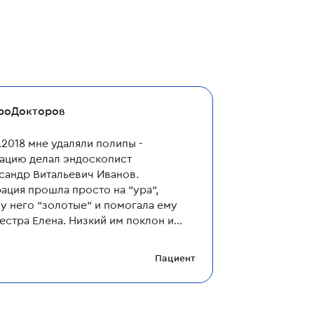
роДокторов
4.2018 мне удаляли полипы -
ацию делал эндоскопист
сандр Витальевич Иванов.
ация прошла просто на "ура",
 у него "золотые" и помогала ему
естра Елена. Низкий им поклон и
шое спасибо! С искренним
ением и благодарностью
...
Пациент