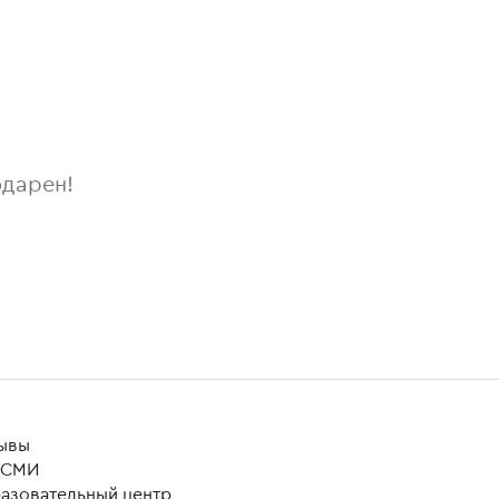
одарен!
ывы
 СМИ
азовательный центр