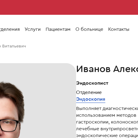
тделения
Услуги
Пациентам
О больнице
Контакты
р Витальевич
Иванов Алек
Эндоскопист
Отделение
Эндоскопия
Выполняет диагностическ
использованием методов 
гастроскопии, колоноско
лечебные внутрипросветн
эндоскопические операци