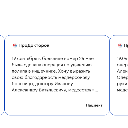
ПроДокторов
П
19 сентября в больнице номер 24 мне
19.0
была сделана операция по удалению
опер
полипа в кишечнике. Хочу выразить
Алек
свою благодарность медперсоналу
Опер
больницы, доктору Иванову
руки
Александру Витальевичу, медсестрам,
медс
в заботливые и добрые руки которых я
боль
попал. Операция прошла быстро и
уваж
Пациент
безболезненно. Спасибо вам!
...