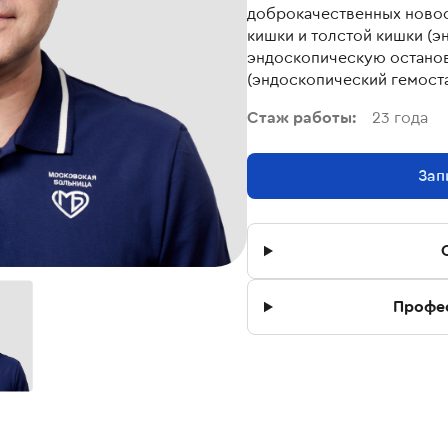
доброкачественных новоо
кишки и толстой кишки (э
эндоскопическую остано
(эндоскопический гемост
Стаж работы:
23
года
Зап
Профе