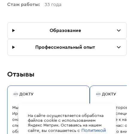
Стаж работы:
33
года
Образование
Профессиональный опыт
Отзывы
ДОКТУ
ДОКТУ
Мы благодарны Врачу-кардиологу
Ирина Викторовна
Ирине Викторовне Хребтовой, ибо
отличный специали
На сайте осуществляется обработка
она стала единственным
отношение к наше
файлов cookie с использованием
Яндекс Метрик. Оставаясь на нашем
специалистом, сумевшим
поразило нас: она
Политикой
сайте, вы соглашаетесь с
обнаружить причину проблемы с
невероятно внима