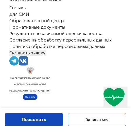
позднего вечера и в выходной
Отзывы
день обязательно придет, чтобы
Для СМИ
справиться о самочувствии своих
Образовательный центр
пациентов. Григорий Юрьевич -
настоящий профессионал,
Нормативные документы
который без лишних
Результаты независимой оценки качества
формальностей действительно
Согласие на обработку персональных данных
очень помог мне! Григорий
Политика обработки персональных данных
Юрьевич, примите мои слова
Оставить заявку
благодарности.
...
НЕЗАВИСИМАЯ ОЦЕНКА КАЧЕСТВА
УСЛОВИЙ ОКАЗАНИЯ УСЛУГ
МЕДИЦИНСКИМИ ОРГАНИЗАЦИЯМИ
Оценить
Позвонить
Записаться