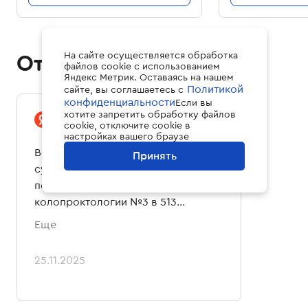
Отзывы
На сайте осуществляется обработка
файлов cookie с использованием
Яндекс Метрик. Оставаясь на нашем
Политикой
сайте, вы соглашаетесь с
конфиденциальности
Если вы
хотите запретить обработку файлов
Яндекс Карты
cookie, отключите cookie в
настройках вашего браузе
Всем читателям доброго времени
Принять
суток! Лежал в этой больнице с 12
по 24 ноября 2025г. в отделении
колопроктологии №3 в 513
палате.Первое,что меня здесь
Еще
поразило,это абсолютно везде
идеальная чистота и
25.11.2025
порядок,тишина и покой,наличие
всего необходимого в палатах,что
только может понадобиться