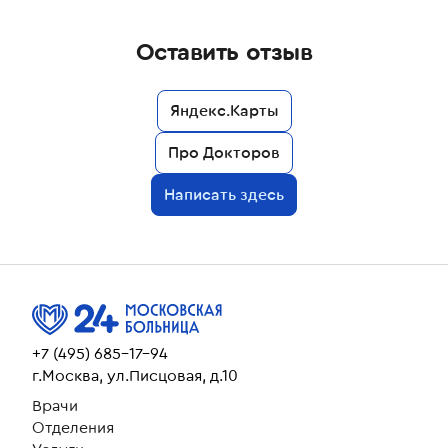
выздоравливающим после
операции. А операция у меня была
Оставить отзыв
ОЧЕНЬ сложная,закрывали стому,9
месяцев ходил с пакетом на
животе. Делали операцию два
Яндекс.Карты
ЗАМЕЧАТЕЛЬНЫХ хирурга Леонид
Про Докторов
Владимирович Корнев и Роман
Александрович Воленко. Это по
Написать здесь
истине волшебники своего дела!!!
Почти 6 часов эти два
замечательных хирурга в
операционной проводили
реконструкцию моего
кишечника.И,о чудо!!! У них все
получилось! После реанимации я
+7 (495) 685-17-94
был помещен в 513 палату,где я
г.Москва, ул.Писцовая, д.10
постоянно был окружен заботой и
Врачи
вниманием всего персонала
Отделения
отделения,что привело меня к