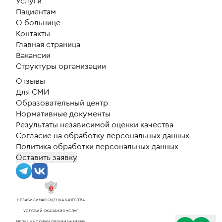
Услуги
быстрому выздоравлению.
Пациентам
О больнице
Огромное СПАСИБО и низкий Вам
Контакты
поклон дорогие сестрички и
Главная страница
Уважаемые Доктора за Ваш не
Вакансии
легкий и так нужный труд.Храни Вас
Структуры организации
всех Господь Бог! С уважением
Отзывы
Александр Викторович Бредихин
...
Для СМИ
Образовательный центр
Нормативные документы
Результаты независимой оценки качества
Согласие на обработку персональных данных
Политика обработки персональных данных
Оставить заявку
НЕЗАВИСИМАЯ ОЦЕНКА КАЧЕСТВА
УСЛОВИЙ ОКАЗАНИЯ УСЛУГ
МЕДИЦИНСКИМИ ОРГАНИЗАЦИЯМИ